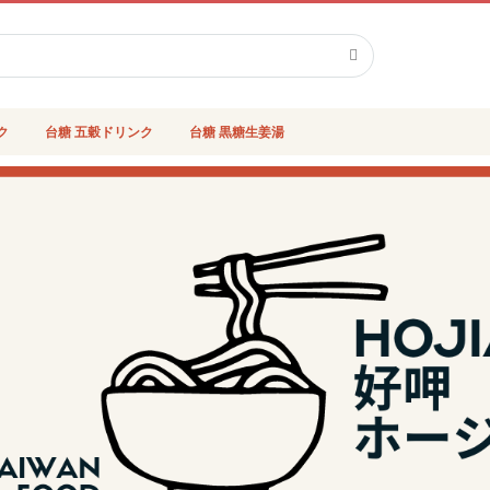
検
索
ク
台糖 五穀ドリンク
台糖 黒糖生姜湯