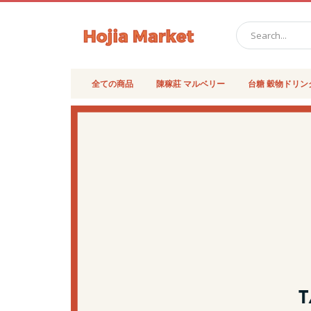
検
索
全ての商品
陳稼莊 マルベリー
台糖 穀物ドリン