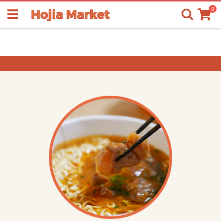
商
0
検
品
索