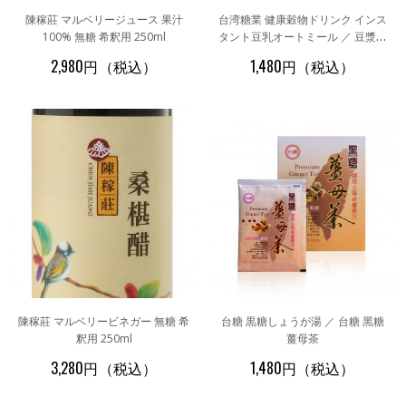
陳稼莊 マルベリージュース 果汁
台湾糖業 健康穀物ドリンク インス
100% 無糖 希釈用 250ml
タント豆乳オートミール ／ 豆漿燕
麥 10パック入り
2,980円（税込）
1,480円（税込）
陳稼莊 マルベリービネガー 無糖 希
台糖 黒糖しょうが湯 ／ 台糖 黑糖
釈用 250ml
薑母茶
3,280円（税込）
1,480円（税込）