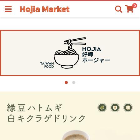
商
0
検
品
索